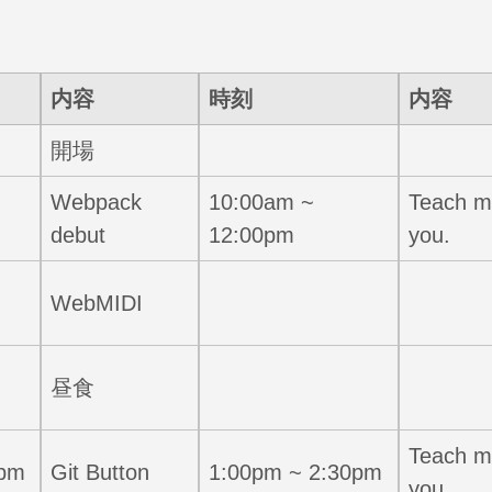
内容
時刻
内容
開場
Webpack
10:00am ~
Teach m
debut
12:00pm
you.
WebMIDI
昼食
Teach m
0pm
Git Button
1:00pm ~ 2:30pm
you.