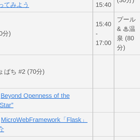
(30分)
ってみよう
15:40
プール
15:40
& ♨温
0分)
-
泉 (80
17:00
分)
ばち #2 (70分)
:
Beyond Openness of the
Star”
:
MicroWebFramework「Flask」
介